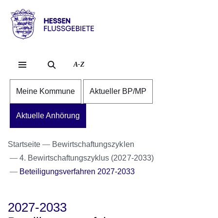
Direkt zum Kopf der Se
Direkt zum Inhalt
Direkt zum Fuß der Sei
Hessen
-
Flussgebiete
A-Z
Meine Kommune
Aktueller BP/MP
Aktuelle Anhörung
Startseite
Bewirtschaftungszyklen
4. Bewirtschaftungszyklus (2027-2033)
Beteiligungsverfahren 2027-2033
2027-2033